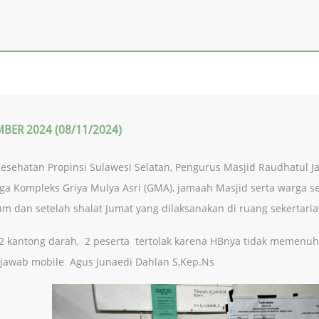
BER 2024 (08/11/2024)
esehatan Propinsi Sulawesi Selatan, Pengurus Masjid Raudhatul 
arga Kompleks Griya Mulya Asri (GMA), jamaah Masjid serta warga s
um dan setelah shalat Jumat yang dilaksanakan di ruang sekertari
 2 kantong darah, 2 peserta tertolak karena HBnya tidak memenuhi 
 jawab mobile Agus Junaedi Dahlan S,Kep.Ns