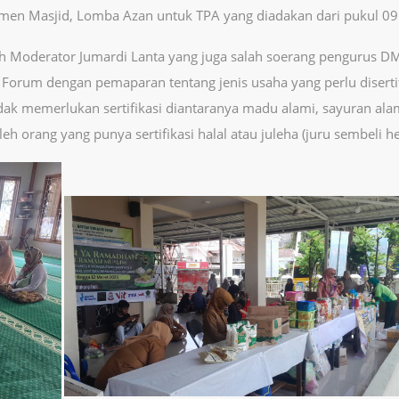
men Masjid, Lomba Azan untuk TPA yang diadakan dari pukul 09
leh Moderator Jumardi Lanta yang juga salah soerang pengurus
 Forum dengan pemaparan tentang jenis usaha yang perlu diser
idak memerlukan sertifikasi diantaranya madu alami, sayuran al
h orang yang punya sertifikasi halal atau juleha (juru sembeli h