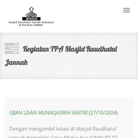
Toggle
naviga
Kegiatan TPA Masjid Raudhatul
Jannah
UJIAN LISAN MUNAQASYAH SANTRI (27/10/2024)
Dengan mengambil lokasi di Masjid Raudhatul
Jannah Kompleks Griya Mulya Asri (GMA) RT.07