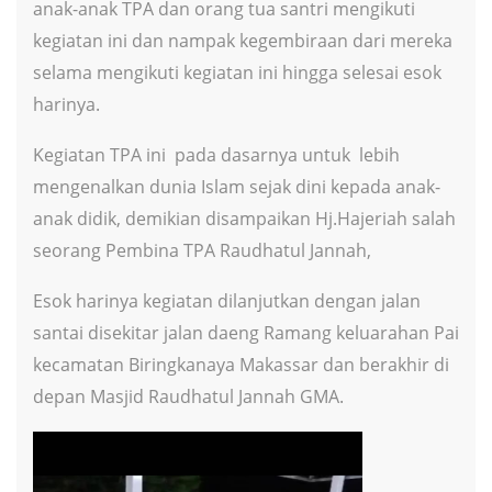
anak-anak TPA dan orang tua santri mengikuti
kegiatan ini dan nampak kegembiraan dari mereka
selama mengikuti kegiatan ini hingga selesai esok
harinya.
Kegiatan TPA ini pada dasarnya untuk lebih
mengenalkan dunia Islam sejak dini kepada anak-
anak didik, demikian disampaikan Hj.Hajeriah salah
seorang Pembina TPA Raudhatul Jannah,
Esok harinya kegiatan dilanjutkan dengan jalan
santai disekitar jalan daeng Ramang keluarahan Pai
kecamatan Biringkanaya Makassar dan berakhir di
depan Masjid Raudhatul Jannah GMA.