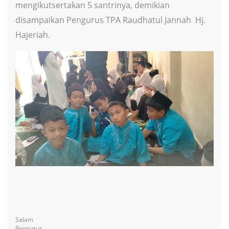
mengikutsertakan 5 santrinya, demikian
disampaikan Pengurus TPA Raudhatul Jannah Hj.
Hajeriah.
Salam
Pengurus